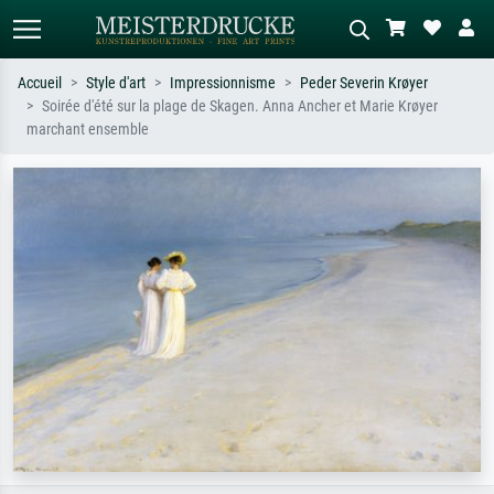
Accueil
Style d'art
Impressionnisme
Peder Severin Krøyer
Soirée d'été sur la plage de Skagen. Anna Ancher et Marie Krøyer
Recherche standard
Recherche d'images IA
marchant ensemble
Recherchez par artiste, titre ou style –
Décrivez la scène – ex. prairie verte,
ex. Monet, Nuit étoilée,
abstrait avec beaucoup de rouge,
impressionnisme, vague de Hokusai,
tableau sombre, nu debout près d'un
nu.
arbre.