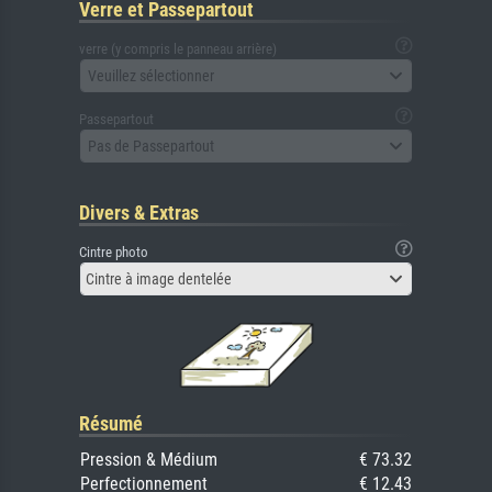
Verre et Passepartout
verre (y compris le panneau arrière)
Veuillez sélectionner
Passepartout
Pas de Passepartout
Divers & Extras
Cintre photo
Cintre à image dentelée
Résumé
Pression & Médium
€ 73.32
Perfectionnement
€ 12.43