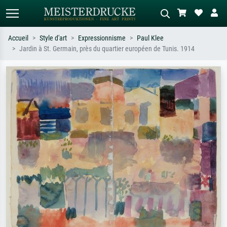
Accueil
Style d'art
Expressionnisme
Paul Klee
Jardin à St. Germain, près du quartier européen de Tunis. 1914
Recherche standard
Recherche d'images IA
Recherchez par artiste, titre ou style –
Décrivez la scène – ex. prairie verte,
ex. Monet, Nuit étoilée,
abstrait avec beaucoup de rouge,
impressionnisme, vague de Hokusai,
tableau sombre, nu debout près d'un
nu.
arbre.