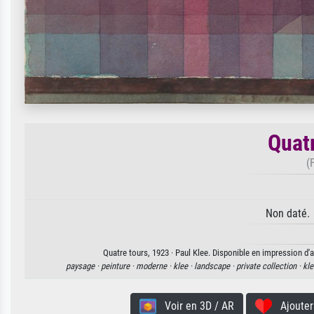
Quat
(
Non daté. 
Quatre tours, 1923 · Paul Klee. Disponible en impression d'a
paysage ·
peinture ·
moderne ·
klee ·
landscape ·
private collection ·
kle
Voir en 3D / AR
Ajouter 