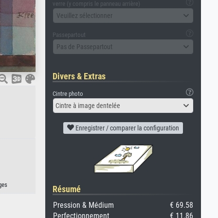
verre (y compris le panneau arrière)
Veuillez sélectionner
Passepartout
Pas de Passepartout
Divers & Extras
Cintre photo
Cintre à image dentelée
Enregistrer / comparer la configuration
ges
Résumé
Pression & Médium
€ 69.58
Perfectionnement
€ 11.86