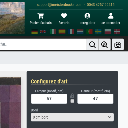
support@meisterdrucke.com · 0043 4257 29415
Panier d'achats
Favoris
enregistrer
se connecter
Configurez d'art
Largeur (motif, cm)
Hauteur (motif, cm)
Bord
0 cm bord