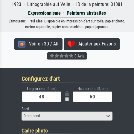
1923 · Lithographie auf Velin · ID de la peinture: 31081
Expressionnisme
·
Peintures abstraites
L'amoureux · Paul Klee. Disponible en impression d'art sur toile, papier photo,
carton aquarelle, papier non couché ou papier japonais.
Voir en 3D / AR
Ajouter aux Favoris
0 Avis
Configurez d'art
Largeur (motif, cm)
Hauteur (motif, cm)
Bord
0 cm bord
Cadre photo