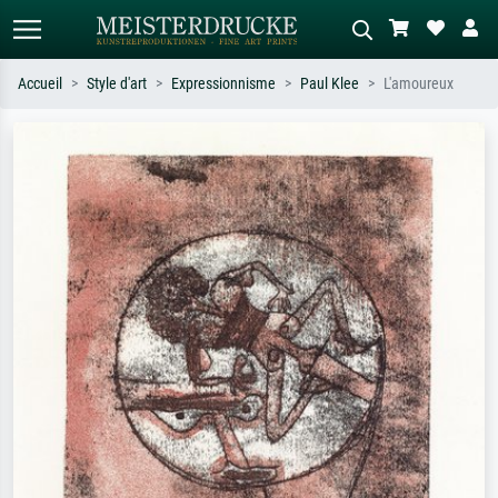
Accueil
Style d'art
Expressionnisme
Paul Klee
L'amoureux
Recherche standard
Recherche d'images IA
Recherchez par artiste, titre ou style –
Décrivez la scène – ex. prairie verte,
ex. Monet, Nuit étoilée,
abstrait avec beaucoup de rouge,
impressionnisme, vague de Hokusai,
tableau sombre, nu debout près d'un
nu.
arbre.