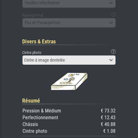
Veuillez sélectionner
Passepartout
Pas de Passepartout
Divers & Extras
Cintre photo
Cintre à image dentelée
Résumé
Pression & Médium
€ 73.32
Perfectionnement
€ 12.43
Châssis
€ 40.88
Cintre photo
€ 1.08