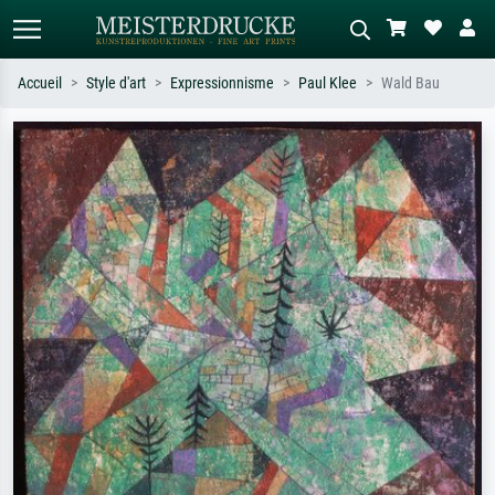
Accueil
Style d'art
Expressionnisme
Paul Klee
Wald Bau
Recherche standard
Recherche d'images IA
Recherchez par artiste, titre ou style –
Décrivez la scène – ex. prairie verte,
ex. Monet, Nuit étoilée,
abstrait avec beaucoup de rouge,
impressionnisme, vague de Hokusai,
tableau sombre, nu debout près d'un
nu.
arbre.