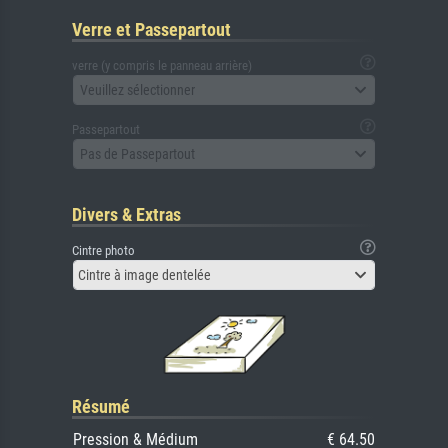
Verre et Passepartout
verre (y compris le panneau arrière)
Veuillez sélectionner
Passepartout
Pas de Passepartout
Divers & Extras
Cintre photo
Cintre à image dentelée
Résumé
Pression & Médium
€ 64.50