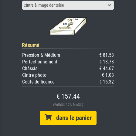
Cintre à image dentelée
Résumé
Pression & Médium
€ 81.58
Perfectionnement
€ 13.78
Châssis
€ 44.67
Cintre photo
€ 1.08
Coûts de licence
€ 16.32
€ 157.44
(Enthält 17% MwSt.)
dans le panier