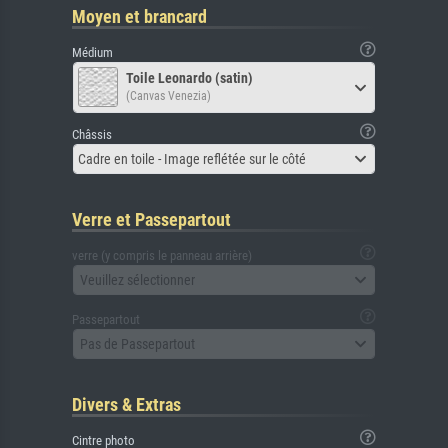
Moyen et brancard
Médium
Toile Leonardo (satin)
(Canvas Venezia)
Châssis
Cadre en toile - Image reflétée sur le côté
Verre et Passepartout
verre (y compris le panneau arrière)
Veuillez sélectionner
Passepartout
Pas de Passepartout
Divers & Extras
Cintre photo