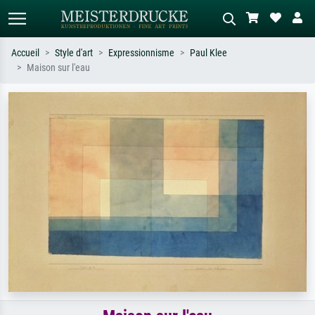
Accueil
Style d'art
Expressionnisme
Paul Klee
Maison sur l'eau
Recherche standard
Recherche d'images IA
Recherchez par artiste, titre ou style –
Décrivez la scène – ex. prairie verte,
ex. Monet, Nuit étoilée,
abstrait avec beaucoup de rouge,
impressionnisme, vague de Hokusai,
tableau sombre, nu debout près d'un
nu.
arbre.