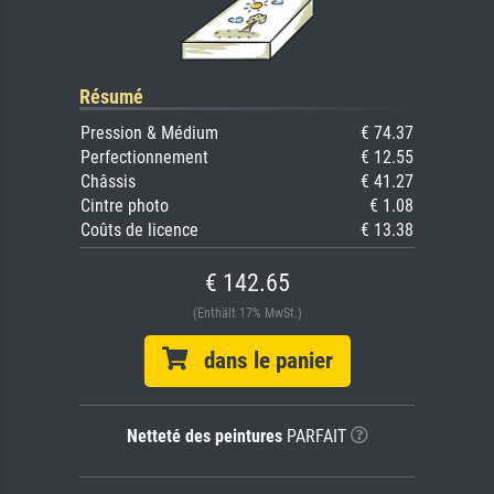
Résumé
Pression & Médium
€ 74.37
Perfectionnement
€ 12.55
Châssis
€ 41.27
Cintre photo
€ 1.08
Coûts de licence
€ 13.38
€ 142.65
(Enthält 17% MwSt.)
dans le panier
Netteté des peintures
PARFAIT