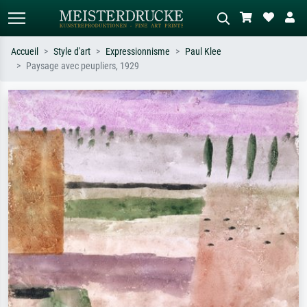
Accueil
Style d'art
Expressionnisme
Paul Klee
Paysage avec peupliers, 1929
Recherche standard
Recherche d'images IA
Recherchez par artiste, titre ou style –
Décrivez la scène – ex. prairie verte,
ex. Monet, Nuit étoilée,
abstrait avec beaucoup de rouge,
impressionnisme, vague de Hokusai,
tableau sombre, nu debout près d'un
nu.
arbre.