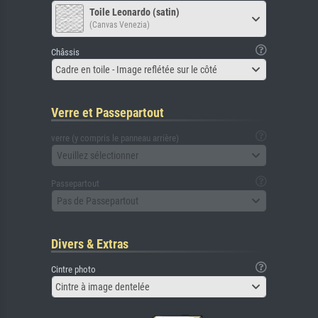
Toile Leonardo (satin)
(Canvas Venezia)
Châssis
Cadre en toile - Image reflétée sur le côté
Verre et Passepartout
verre (y compris le panneau arrière)
Veuillez sélectionner
Passepartout
Pas de Passepartout
Divers & Extras
Cintre photo
Cintre à image dentelée