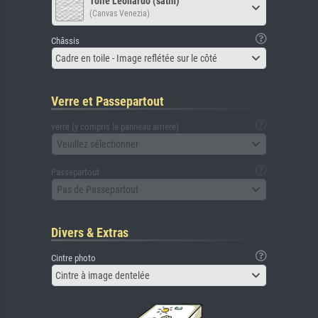
Toile Leonardo (satin)
(Canvas Venezia)
Châssis
Cadre en toile - Image reflétée sur le côté
Verre et Passepartout
verre (y compris le panneau arrière)
Veuillez sélectionner
Passepartout
Pas de Passepartout
Divers & Extras
Cintre photo
Cintre à image dentelée