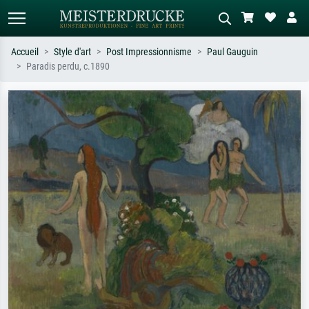
Accueil
Style d'art
Post Impressionnisme
Paul Gauguin
Paradis perdu, c.1890
Recherche standard
Recherche d'images IA
Recherchez par artiste, titre ou style –
Décrivez la scène – ex. prairie verte,
ex. Monet, Nuit étoilée,
abstrait avec beaucoup de rouge,
impressionnisme, vague de Hokusai,
tableau sombre, nu debout près d'un
nu.
arbre.