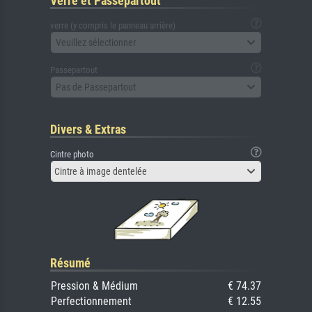
Verre et Passepartout
verre (y compris le panneau arrière)
Veuillez sélectionner
Passepartout
Pas de Passepartout
Divers & Extras
Cintre photo
Cintre à image dentelée
Résumé
Pression & Médium
€ 74.37
Perfectionnement
€ 12.55