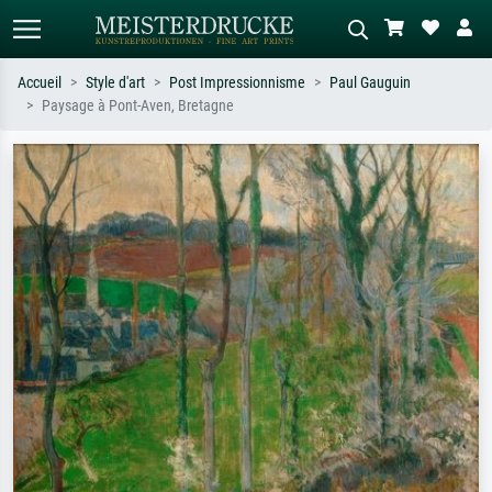
Accueil
Style d'art
Post Impressionnisme
Paul Gauguin
Paysage à Pont-Aven, Bretagne
Recherche standard
Recherche d'images IA
Recherchez par artiste, titre ou style –
Décrivez la scène – ex. prairie verte,
ex. Monet, Nuit étoilée,
abstrait avec beaucoup de rouge,
impressionnisme, vague de Hokusai,
tableau sombre, nu debout près d'un
nu.
arbre.