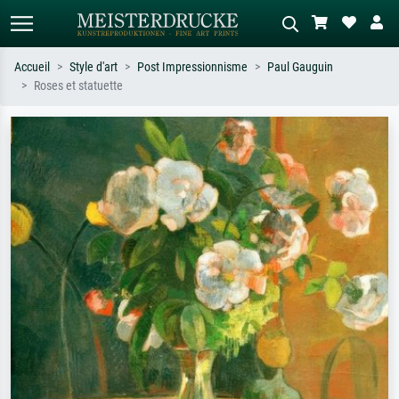
Accueil
Style d'art
Post Impressionnisme
Paul Gauguin
Roses et statuette
Recherche standard
Recherche d'images IA
Recherchez par artiste, titre ou style –
Décrivez la scène – ex. prairie verte,
ex. Monet, Nuit étoilée,
abstrait avec beaucoup de rouge,
impressionnisme, vague de Hokusai,
tableau sombre, nu debout près d'un
nu.
arbre.