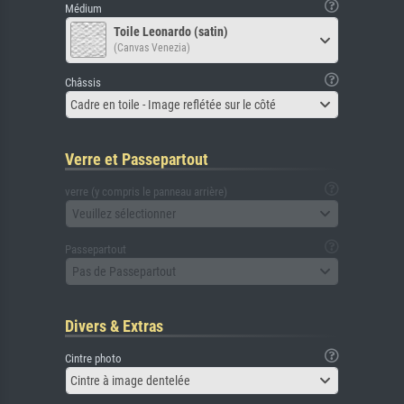
Médium
Toile Leonardo (satin)
(Canvas Venezia)
Châssis
Cadre en toile - Image reflétée sur le côté
Verre et Passepartout
verre (y compris le panneau arrière)
Veuillez sélectionner
Passepartout
Pas de Passepartout
Divers & Extras
Cintre photo
Cintre à image dentelée