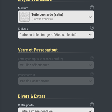
Médium
Toile Leonardo (satin)
(Canvas Venezia)
Châssis
Cadre en toile - Image reflétée sur le côté
Verre et Passepartout
verre (y compris le panneau arrière)
Veuillez sélectionner
Passepartout
Pas de Passepartout
Divers & Extras
Cintre photo
Cintre à image dentelée