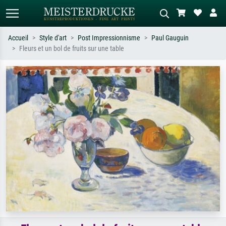
Accueil
Style d'art
Post Impressionnisme
Paul Gauguin
Fleurs et un bol de fruits sur une table
Recherche standard
Recherche d'images IA
Recherchez par artiste, titre ou style –
Décrivez la scène – ex. prairie verte,
ex. Monet, Nuit étoilée,
abstrait avec beaucoup de rouge,
impressionnisme, vague de Hokusai,
tableau sombre, nu debout près d'un
nu.
arbre.