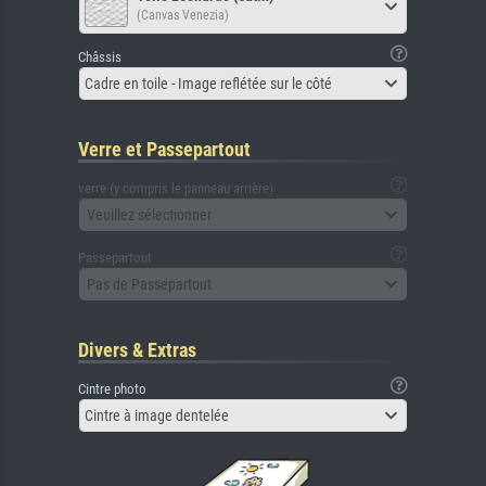
(Canvas Venezia)
Châssis
Cadre en toile - Image reflétée sur le côté
Verre et Passepartout
verre (y compris le panneau arrière)
Veuillez sélectionner
Passepartout
Pas de Passepartout
Divers & Extras
Cintre photo
Cintre à image dentelée