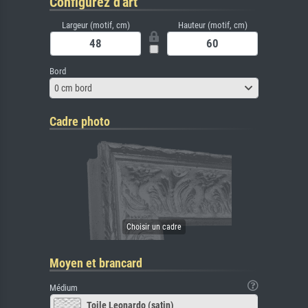
Configurez d'art
Largeur (motif, cm)
Hauteur (motif, cm)
Bord
0 cm bord
Cadre photo
Moyen et brancard
Médium
Toile Leonardo (satin)