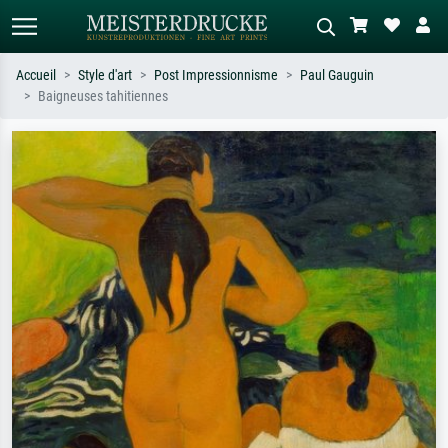
Accueil
Style d'art
Post Impressionnisme
Paul Gauguin
Baigneuses tahitiennes
Recherche standard
Recherche d'images IA
Recherchez par artiste, titre ou style –
Décrivez la scène – ex. prairie verte,
ex. Monet, Nuit étoilée,
abstrait avec beaucoup de rouge,
impressionnisme, vague de Hokusai,
tableau sombre, nu debout près d'un
nu.
arbre.