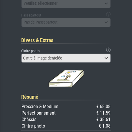
Veuillez sélectionner
Passepartout
Pas de Passepartout
Divers & Extras
Cintre photo
Cintre à image dentelée
Résumé
Pression & Médium
€ 68.08
Perfectionnement
€ 11.59
Châssis
€ 38.61
Cintre photo
€ 1.08