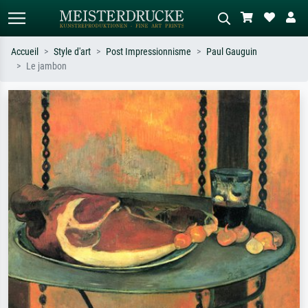
Accueil
Style d'art
Post Impressionnisme
Paul Gauguin
Le jambon
Recherche standard
Recherche d'images IA
Recherchez par artiste, titre ou style –
Décrivez la scène – ex. prairie verte,
ex. Monet, Nuit étoilée,
abstrait avec beaucoup de rouge,
impressionnisme, vague de Hokusai,
tableau sombre, nu debout près d'un
nu.
arbre.