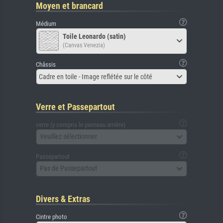
Moyen et brancard
Médium
Toile Leonardo (satin)
(Canvas Venezia)
Châssis
Cadre en toile - Image reflétée sur le côté
Verre et Passepartout
verre (y compris le panneau arrière)
Veuillez sélectionner
Passepartout
Pas de Passepartout
Divers & Extras
Cintre photo