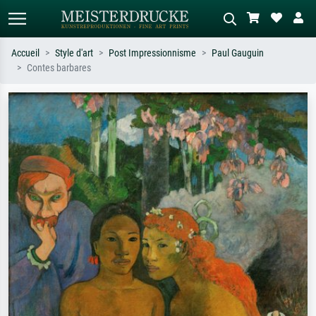
Accueil
Style d'art
Post Impressionnisme
Paul Gauguin
Contes barbares
Recherche standard
Recherche d'images IA
Recherchez par artiste, titre ou style –
Décrivez la scène – ex. prairie verte,
ex. Monet, Nuit étoilée,
abstrait avec beaucoup de rouge,
impressionnisme, vague de Hokusai,
tableau sombre, nu debout près d'un
nu.
arbre.