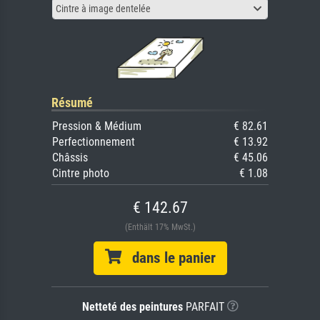
Cintre à image dentelée
Résumé
Pression & Médium
€ 82.61
Perfectionnement
€ 13.92
Châssis
€ 45.06
Cintre photo
€ 1.08
€ 142.67
(Enthält 17% MwSt.)
dans le panier
Netteté des peintures
PARFAIT