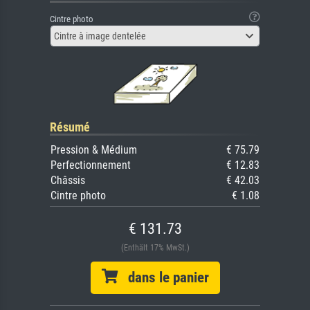
Cintre photo
Cintre à image dentelée
Résumé
Pression & Médium
€ 75.79
Perfectionnement
€ 12.83
Châssis
€ 42.03
Cintre photo
€ 1.08
€ 131.73
(Enthält 17% MwSt.)
dans le panier