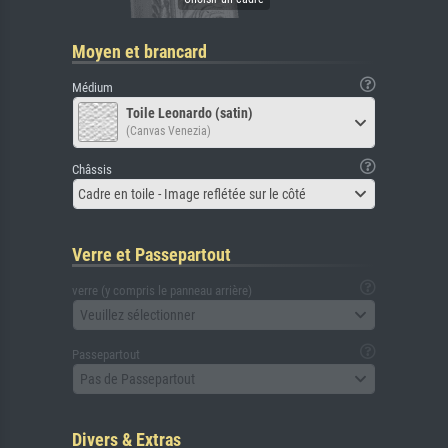
Moyen et brancard
Médium
Toile Leonardo (satin)
(Canvas Venezia)
Châssis
Cadre en toile - Image reflétée sur le côté
Verre et Passepartout
verre (y compris le panneau arrière)
Veuillez sélectionner
Passepartout
Pas de Passepartout
Divers & Extras