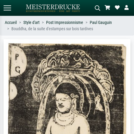
Accueil
Style d'art
Post Impressionnisme
Paul Gauguin
Bouddha, de la suite d'estampes sur bois tardives
Recherche standard
Recherche d'images IA
Recherchez par artiste, titre ou style –
Décrivez la scène – ex. prairie verte,
ex. Monet, Nuit étoilée,
abstrait avec beaucoup de rouge,
impressionnisme, vague de Hokusai,
tableau sombre, nu debout près d'un
nu.
arbre.