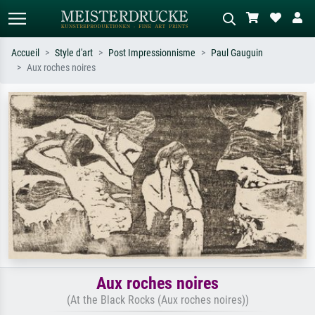
Accueil
Style d'art
Post Impressionnisme
Paul Gauguin
Aux roches noires
Recherche standard
Recherche d'images IA
Recherchez par artiste, titre ou style –
Décrivez la scène – ex. prairie verte,
ex. Monet, Nuit étoilée,
abstrait avec beaucoup de rouge,
impressionnisme, vague de Hokusai,
tableau sombre, nu debout près d'un
nu.
arbre.
Aux roches noires
(At the Black Rocks (Aux roches noires))