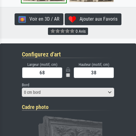
Voir en 3D / AR
Ajouter aux Favoris
0 Avis
Configurez d'art
Largeur (motif, cm)
Hauteur (motif, cm)
Bord
0 cm bord
Cadre photo