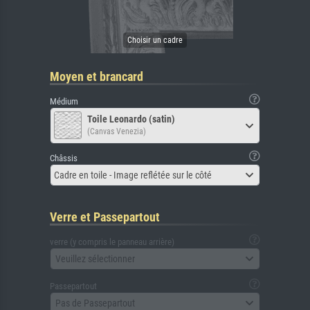
Moyen et brancard
Médium
Toile Leonardo (satin)
(Canvas Venezia)
Châssis
Cadre en toile - Image reflétée sur le côté
Verre et Passepartout
verre (y compris le panneau arrière)
Veuillez sélectionner
Passepartout
Pas de Passepartout