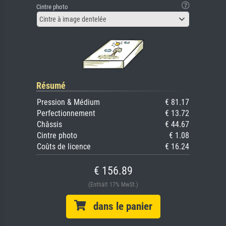
Cintre photo
Cintre à image dentelée
Résumé
Pression & Médium
€ 81.17
Perfectionnement
€ 13.72
Châssis
€ 44.67
Cintre photo
€ 1.08
Coûts de licence
€ 16.24
€ 156.89
(Enthält 17% MwSt.)
dans le panier