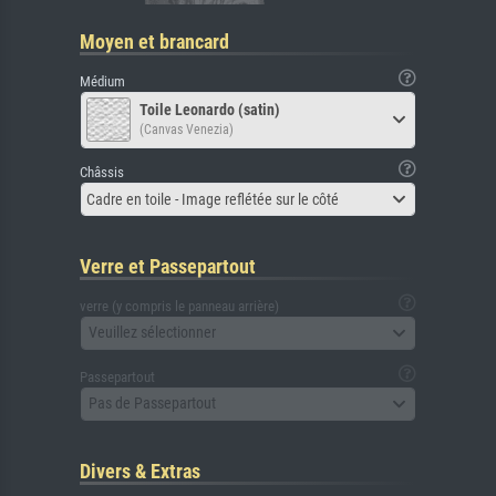
Moyen et brancard
Médium
Toile Leonardo (satin)
(Canvas Venezia)
Châssis
Cadre en toile - Image reflétée sur le côté
Verre et Passepartout
verre (y compris le panneau arrière)
Veuillez sélectionner
Passepartout
Pas de Passepartout
Divers & Extras