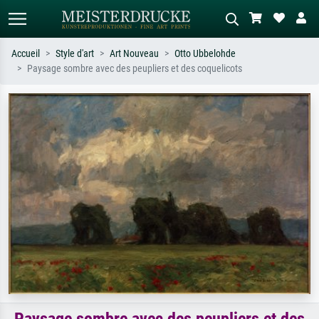
Accueil
Style d'art
Art Nouveau
Otto Ubbelohde
Paysage sombre avec des peupliers et des coquelicots
Recherche standard
Recherche d'images IA
Recherchez par artiste, titre ou style –
Décrivez la scène – ex. prairie verte,
ex. Monet, Nuit étoilée,
abstrait avec beaucoup de rouge,
impressionnisme, vague de Hokusai,
tableau sombre, nu debout près d'un
nu.
arbre.
Paysage sombre avec des peupliers et des