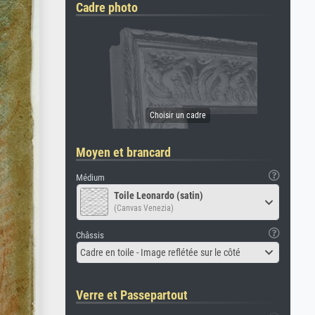
Cadre photo
Moyen et brancard
Médium
Toile Leonardo (satin)
(Canvas Venezia)
Châssis
Cadre en toile - Image reflétée sur le côté
Verre et Passepartout