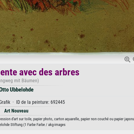
ente avec des arbres
angweg mit Bäumen)
Otto Ubbelohde
rafik · ID de la peinture: 692445
Art Nouveau
ssion d'art sur toile, papier photo, carton aquarelle, papier non couché ou papier japona
lohde Stiftung (1 Farbe Farbe / akg-images