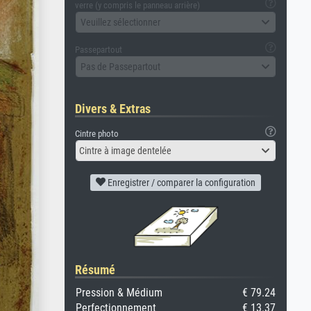
verre (y compris le panneau arrière)
Veuillez sélectionner
Passepartout
Pas de Passepartout
Divers & Extras
Cintre photo
Cintre à image dentelée
Enregistrer / comparer la configuration
Résumé
Pression & Médium
€ 79.24
Perfectionnement
€ 13.37