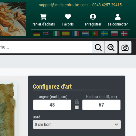
support@meisterdrucke.com · 0043 4257 29415
Panier d'achats
Favoris
enregistrer
se connecter
Configurez d'art
Largeur (motif, cm)
Hauteur (motif, cm)
Bord
0 cm bord