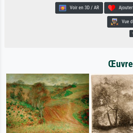
Voir en 3D / AR
Ajouter 
Vue de 
Œuvres