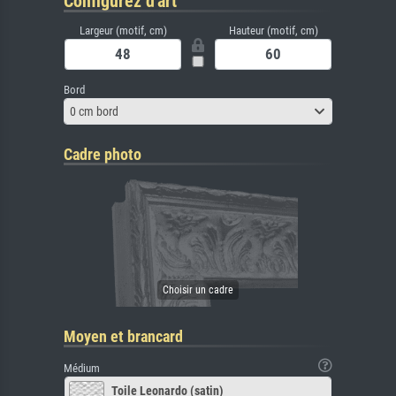
Configurez d'art
Largeur (motif, cm)
Hauteur (motif, cm)
Bord
0 cm bord
Cadre photo
Moyen et brancard
Médium
Toile Leonardo (satin)