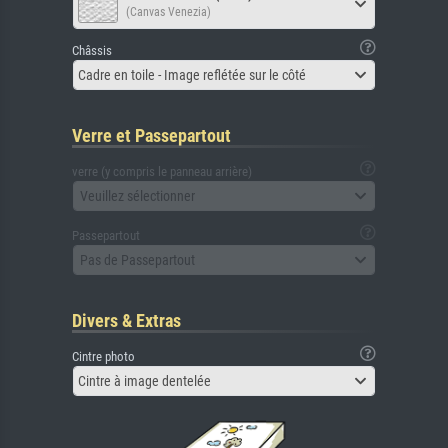
(Canvas Venezia)
Châssis
Cadre en toile - Image reflétée sur le côté
Verre et Passepartout
verre (y compris le panneau arrière)
Veuillez sélectionner
Passepartout
Pas de Passepartout
Divers & Extras
Cintre photo
Cintre à image dentelée