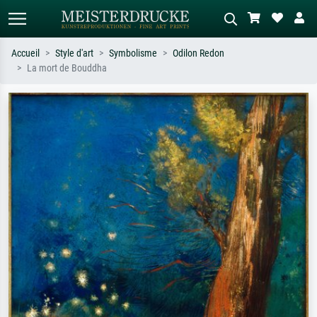
Accueil
Style d'art
Symbolisme
Odilon Redon
La mort de Bouddha
Recherche standard
Recherche d'images IA
Recherchez par artiste, titre ou style –
Décrivez la scène – ex. prairie verte,
ex. Monet, Nuit étoilée,
abstrait avec beaucoup de rouge,
impressionnisme, vague de Hokusai,
tableau sombre, nu debout près d'un
nu.
arbre.