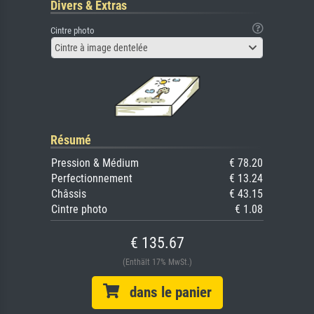
Divers & Extras
Cintre photo
Cintre à image dentelée
Résumé
Pression & Médium
€ 78.20
Perfectionnement
€ 13.24
Châssis
€ 43.15
Cintre photo
€ 1.08
€ 135.67
(Enthält 17% MwSt.)
dans le panier