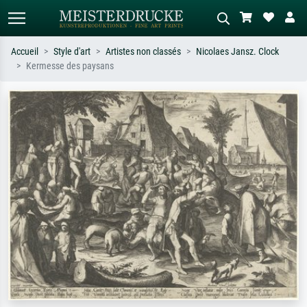
Accueil
Style d'art
Artistes non classés
Nicolaes Jansz. Clock
Kermesse des paysans
Recherche standard
Recherche d'images IA
Recherchez par artiste, titre ou style –
Décrivez la scène – ex. prairie verte,
ex. Monet, Nuit étoilée,
abstrait avec beaucoup de rouge,
impressionnisme, vague de Hokusai,
tableau sombre, nu debout près d'un
nu.
arbre.