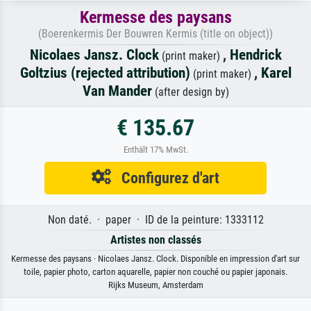
Kermesse des paysans
(Boerenkermis Der Bouwren Kermis (title on object))
Nicolaes Jansz. Clock
,
Hendrick
(print maker)
Goltzius (rejected attribution)
,
Karel
(print maker)
Van Mander
(after design by)
€ 135.67
Enthält 17% MwSt.
Configurez d'art
Non daté. · paper · ID de la peinture: 1333112
Artistes non classés
Kermesse des paysans · Nicolaes Jansz. Clock. Disponible en impression d'art sur
toile, papier photo, carton aquarelle, papier non couché ou papier japonais.
Rijks Museum, Amsterdam