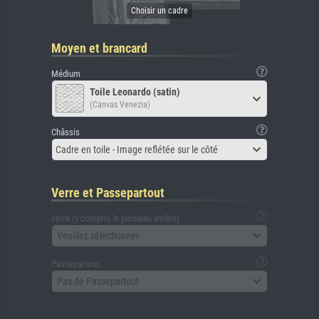
Moyen et brancard
Médium
Toile Leonardo (satin)
(Canvas Venezia)
Châssis
Cadre en toile - Image reflétée sur le côté
Verre et Passepartout
verre (y compris le panneau arrière)
Veuillez sélectionner
Passepartout
Pas de Passepartout