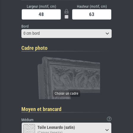
Largeur (motif, cm)
Hauteur (motif, cm)
Bord
0 cm bord
Cadre photo
Moyen et brancard
Médium
Toile Leonardo (satin)
(Canvas Venezia)