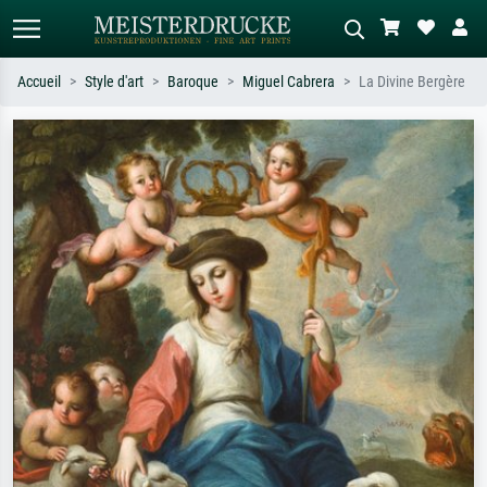
Accueil
Style d'art
Baroque
Miguel Cabrera
La Divine Bergère
Recherche standard
Recherche d'images IA
Recherchez par artiste, titre ou style –
Décrivez la scène – ex. prairie verte,
ex. Monet, Nuit étoilée,
abstrait avec beaucoup de rouge,
impressionnisme, vague de Hokusai,
tableau sombre, nu debout près d'un
nu.
arbre.