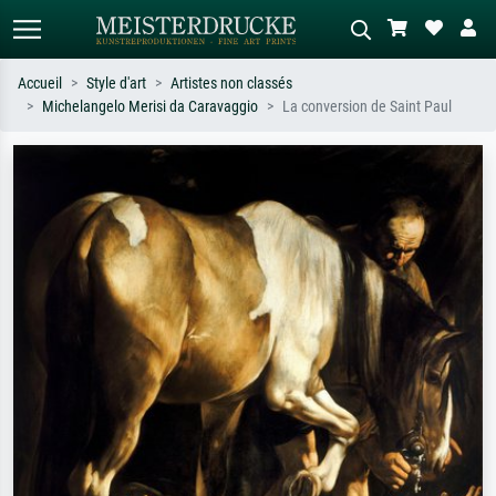
Accueil
Style d'art
Artistes non classés
Michelangelo Merisi da Caravaggio
La conversion de Saint Paul
Recherche standard
Recherche d'images IA
Recherchez par artiste, titre ou style –
Décrivez la scène – ex. prairie verte,
ex. Monet, Nuit étoilée,
abstrait avec beaucoup de rouge,
impressionnisme, vague de Hokusai,
tableau sombre, nu debout près d'un
nu.
arbre.