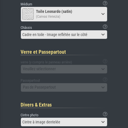
Médium
Toile Leonardo (satin)
(Canvas Venezia)
Châssis
Cadre en toile - Image reflétée sur le côté
Verre et Passepartout
verre (y compris le panneau arrière)
Veuillez sélectionner
Passepartout
Pas de Passepartout
Divers & Extras
Cintre photo
Cintre à image dentelée