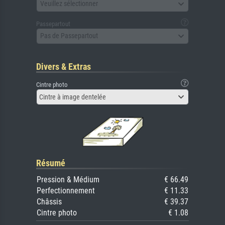
Veuillez sélectionner
Passepartout
Pas de Passepartout
Divers & Extras
Cintre photo
Cintre à image dentelée
Résumé
Pression & Médium
€ 66.49
Perfectionnement
€ 11.33
Châssis
€ 39.37
Cintre photo
€ 1.08