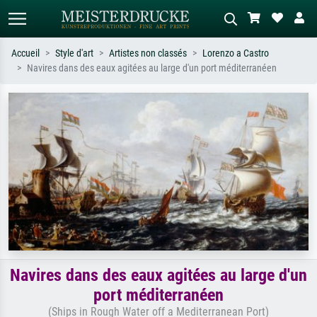
Accueil
Style d'art
Artistes non classés
Lorenzo a Castro
Navires dans des eaux agitées au large d'un port méditerranéen
Recherche standard
Recherche d'images IA
Recherchez par artiste, titre ou style –
Décrivez la scène – ex. prairie verte,
ex. Monet, Nuit étoilée,
abstrait avec beaucoup de rouge,
impressionnisme, vague de Hokusai,
tableau sombre, nu debout près d'un
nu.
arbre.
Navires dans des eaux agitées au large d'un
port méditerranéen
(Ships in Rough Water off a Mediterranean Port)