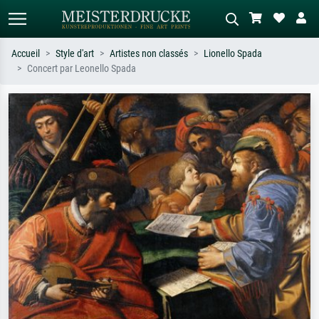
Accueil
Style d'art
Artistes non classés
Lionello Spada
Concert par Leonello Spada
Recherche standard
Recherche d'images IA
Recherchez par artiste, titre ou style –
Décrivez la scène – ex. prairie verte,
ex. Monet, Nuit étoilée,
abstrait avec beaucoup de rouge,
impressionnisme, vague de Hokusai,
tableau sombre, nu debout près d'un
nu.
arbre.