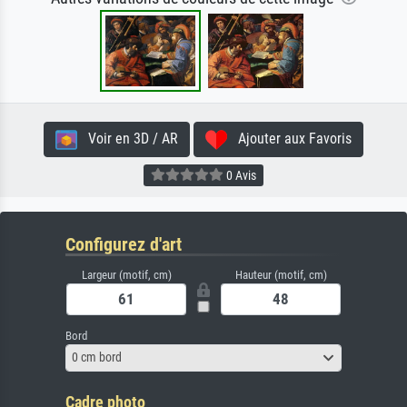
Voir en 3D / AR
Ajouter aux Favoris
0 Avis
Configurez d'art
Largeur (motif, cm)
Hauteur (motif, cm)
Bord
0 cm bord
Cadre photo