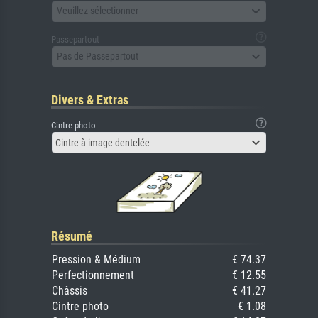
Veuillez sélectionner
Passepartout
Pas de Passepartout
Divers & Extras
Cintre photo
Cintre à image dentelée
Résumé
Pression & Médium
€ 74.37
Perfectionnement
€ 12.55
Châssis
€ 41.27
Cintre photo
€ 1.08