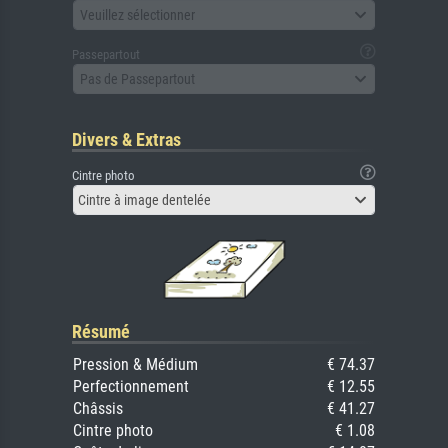
Veuillez sélectionner
Passepartout
Pas de Passepartout
Divers & Extras
Cintre photo
Cintre à image dentelée
Résumé
Pression & Médium
€ 74.37
Perfectionnement
€ 12.55
Châssis
€ 41.27
Cintre photo
€ 1.08