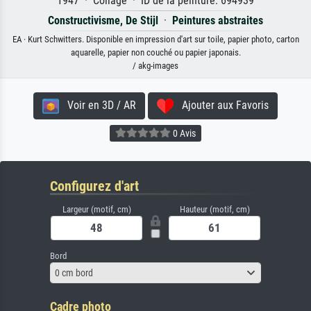
1947 · Collage · ID de la peinture: 694939
Constructivisme, De Stijl
·
Peintures abstraites
EA · Kurt Schwitters. Disponible en impression d'art sur toile, papier photo, carton
aquarelle, papier non couché ou papier japonais.
/ akg-images
Voir en 3D / AR
Ajouter aux Favoris
0 Avis
Configurez d'art
Largeur (motif, cm)
Hauteur (motif, cm)
Bord
0 cm bord
Cadre photo