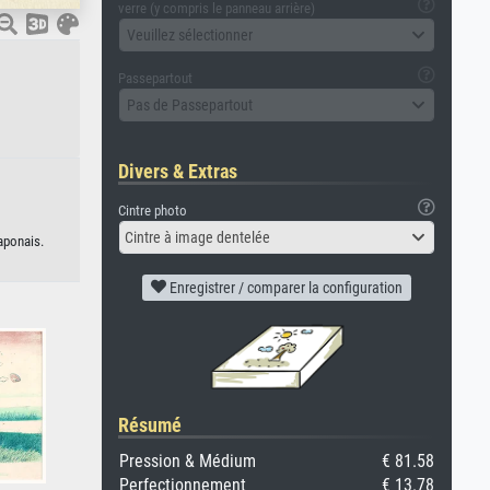
verre (y compris le panneau arrière)
Veuillez sélectionner
Passepartout
Pas de Passepartout
Divers & Extras
Cintre photo
Cintre à image dentelée
japonais.
Enregistrer / comparer la configuration
Résumé
Pression & Médium
€ 81.58
Perfectionnement
€ 13.78