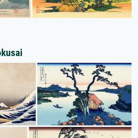
okusai