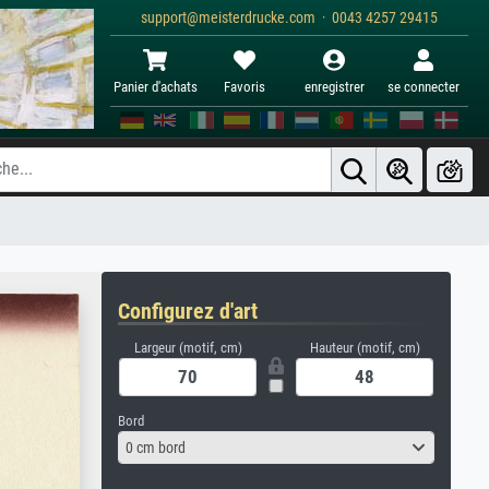
support@meisterdrucke.com · 0043 4257 29415
Panier d'achats
Favoris
enregistrer
se connecter
Configurez d'art
Largeur (motif, cm)
Hauteur (motif, cm)
Bord
0 cm bord