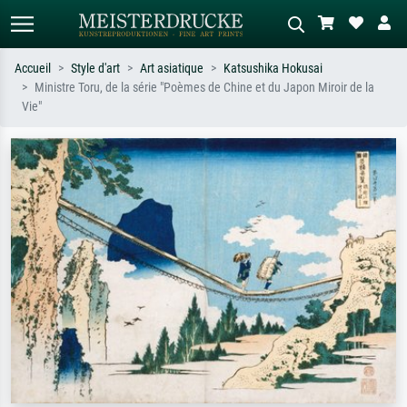
Accueil
Style d'art
Art asiatique
Katsushika Hokusai
Ministre Toru, de la série "Poèmes de Chine et du Japon Miroir de la
Recherche standard
Recherche d'images IA
Vie"
Recherchez par artiste, titre ou style –
Décrivez la scène – ex. prairie verte,
ex. Monet, Nuit étoilée,
abstrait avec beaucoup de rouge,
impressionnisme, vague de Hokusai,
tableau sombre, nu debout près d'un
nu.
arbre.