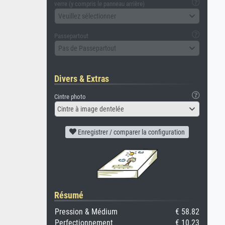
verre (y compris le panneau arrière)
Veuillez sélectionner
Passepartout
Pas de Passepartout
Divers & Extras
Cintre photo
Cintre à image dentelée
Enregistrer / comparer la configuration
Résumé
Pression & Médium
€ 58.82
Perfectionnement
€ 10.23