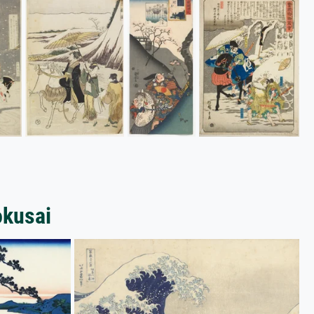
okusai