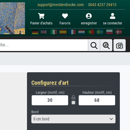
support@meisterdrucke.com · 0043 4257 29415
Panier d'achats
Favoris
enregistrer
se connecter
Configurez d'art
Largeur (motif, cm)
Hauteur (motif, cm)
Bord
0 cm bord