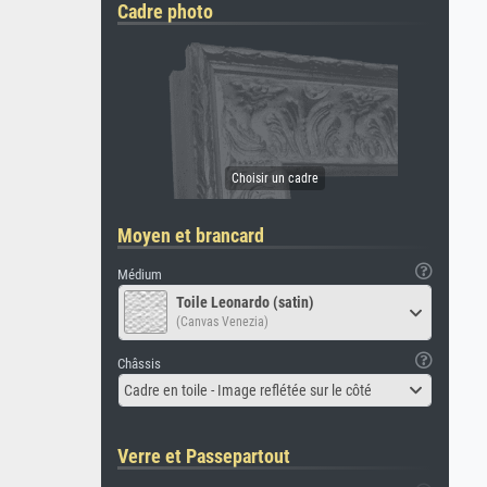
Cadre photo
Moyen et brancard
Médium
Toile Leonardo (satin)
(Canvas Venezia)
Châssis
Cadre en toile - Image reflétée sur le côté
Verre et Passepartout