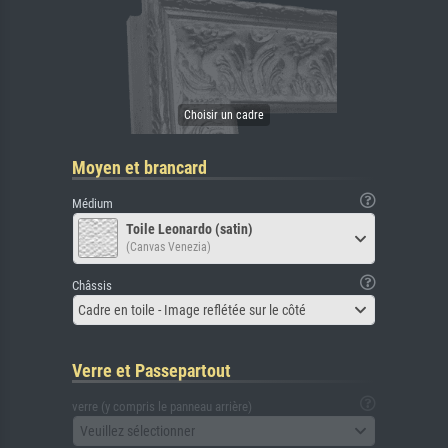
Moyen et brancard
Médium
Toile Leonardo (satin)
(Canvas Venezia)
Châssis
Cadre en toile - Image reflétée sur le côté
Verre et Passepartout
verre (y compris le panneau arrière)
Veuillez sélectionner