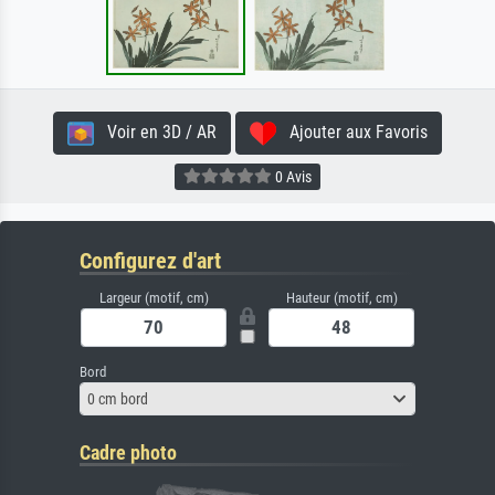
Voir en 3D / AR
Ajouter aux Favoris
0 Avis
Configurez d'art
Largeur (motif, cm)
Hauteur (motif, cm)
Bord
0 cm bord
Cadre photo