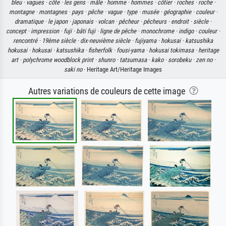
bleu ·
vagues ·
côte ·
les gens ·
mâle ·
homme ·
hommes ·
côtier ·
roches ·
roche ·
montagne ·
montagnes ·
pays ·
pêche ·
vague ·
type ·
musée ·
géographie ·
couleur ·
dramatique ·
le japon ·
japonais ·
volcan ·
pêcheur ·
pêcheurs ·
endroit ·
siècle ·
concept ·
impression ·
fuji ·
bâti fuji ·
ligne de pêche ·
monochrome ·
indigo ·
couleur ·
rencontré ·
19ème siècle ·
dix-neuvième siècle ·
fujiyama ·
hokusai ·
katsushika
hokusai ·
hokusai ·
katsushika ·
fisherfolk ·
fousi-yama ·
hokusai tokimasa ·
heritage
art ·
polychrome woodblock print ·
shunro ·
tatsumasa ·
kako ·
sorobeku ·
zen no ·
saki no
· Heritage Art/Heritage Images
Autres variations de couleurs de cette image