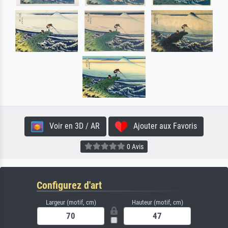
Voir en 3D / AR
Ajouter aux Favoris
0 Avis
Configurez d'art
Largeur (motif, cm)
Hauteur (motif, cm)