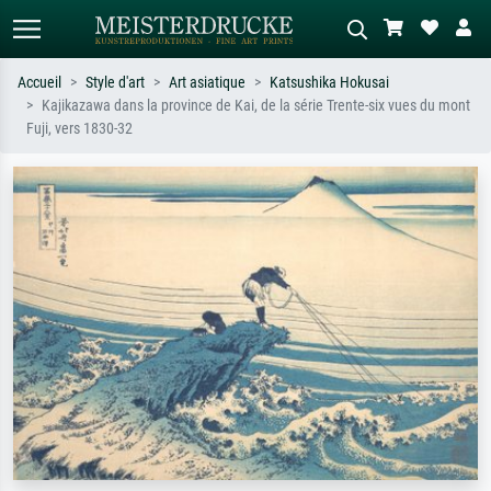
Accueil
Style d'art
Art asiatique
Katsushika Hokusai
Kajikazawa dans la province de Kai, de la série Trente-six vues du mont
Recherche standard
Recherche d'images IA
Fuji, vers 1830-32
Recherchez par artiste, titre ou style –
Décrivez la scène – ex. prairie verte,
ex. Monet, Nuit étoilée,
abstrait avec beaucoup de rouge,
impressionnisme, vague de Hokusai,
tableau sombre, nu debout près d'un
nu.
arbre.