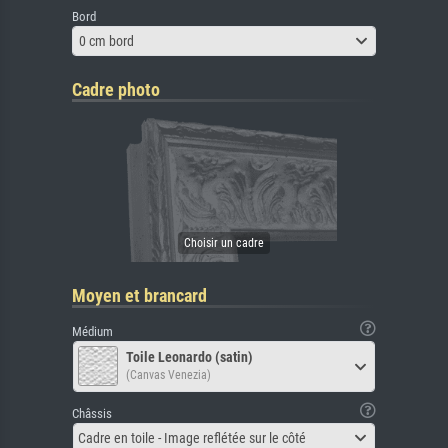
Bord
0 cm bord
Cadre photo
Moyen et brancard
Médium
Toile Leonardo (satin)
(Canvas Venezia)
Châssis
Cadre en toile - Image reflétée sur le côté