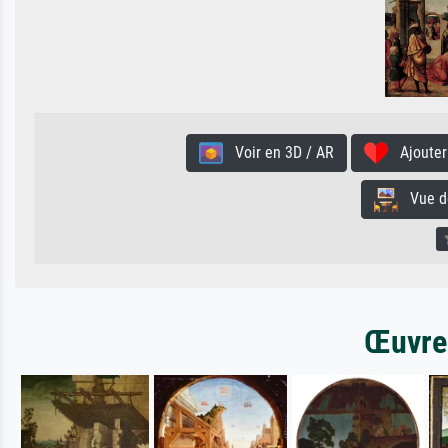
Voir en 3D / AR
Ajouter 
Vue de 
Œuvres