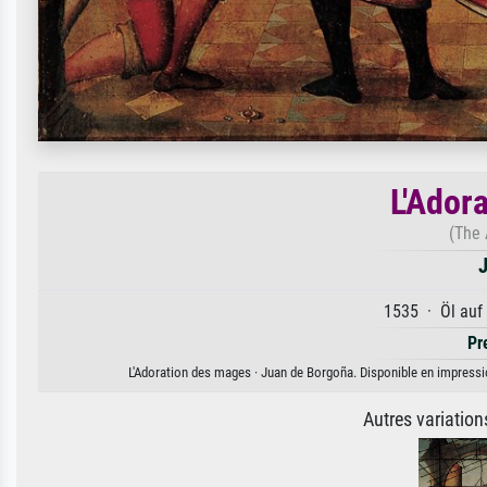
L'Ador
(The 
J
1535 · Öl auf 
Pr
L'Adoration des mages · Juan de Borgoña. Disponible en impression
Autres variatio