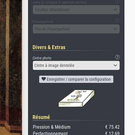
verre (y compris le panneau arrière)
Veuillez sélectionner
Passepartout
Pas de Passepartout
Divers & Extras
Cintre photo
Cintre à image dentelée
Enregistrer / comparer la configuration
Résumé
Pression & Médium
€ 75.42
Perfectionnement
€ 12.69