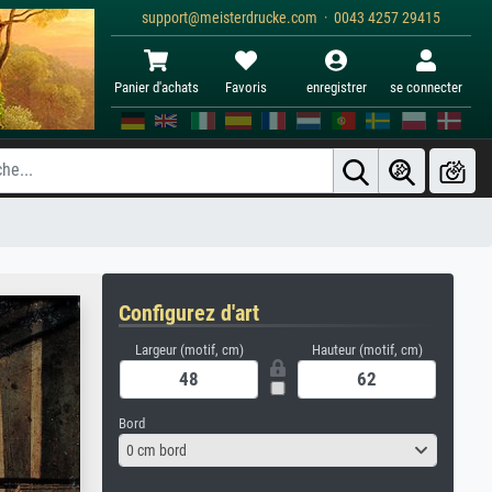
support@meisterdrucke.com · 0043 4257 29415
Panier d'achats
Favoris
enregistrer
se connecter
Configurez d'art
Largeur (motif, cm)
Hauteur (motif, cm)
Bord
0 cm bord