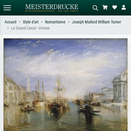
Accueil
Style d'art
Romantisme
Joseph Mallord William Turner
Le Grand Canal - Venise
Recherche standard
Recherche d'images IA
Recherchez par artiste, titre ou style –
Décrivez la scène – ex. prairie verte,
ex. Monet, Nuit étoilée,
abstrait avec beaucoup de rouge,
impressionnisme, vague de Hokusai,
tableau sombre, nu debout près d'un
nu.
arbre.