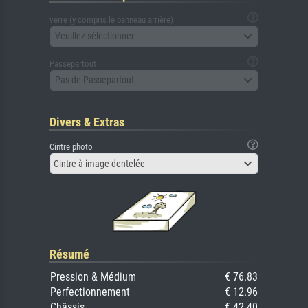
verre (y compris le panneau arrière)
Veuillez sélectionner
Passepartout
Pas de Passepartout
Divers & Extras
Cintre photo
Cintre à image dentelée
Résumé
Pression & Médium
€ 76.83
Perfectionnement
€ 12.96
Châssis
€ 42.40