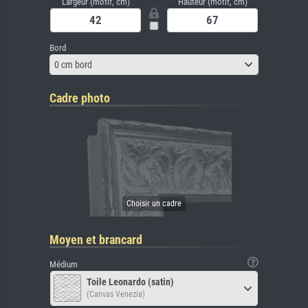
Largeur (motif, cm)
Hauteur (motif, cm)
Bord
0 cm bord
Cadre photo
Moyen et brancard
Médium
Toile Leonardo (satin)
(Canvas Venezia)