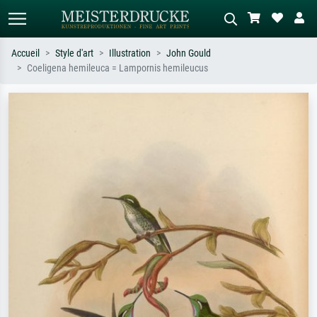
Accueil
Style d'art
Illustration
John Gould
Coeligena hemileuca = Lampornis hemileucus
Recherche standard
Recherche d'images IA
Recherchez par artiste, titre ou style –
Décrivez la scène – ex. prairie verte,
ex. Monet, Nuit étoilée,
abstrait avec beaucoup de rouge,
impressionnisme, vague de Hokusai,
tableau sombre, nu debout près d'un
nu.
arbre.