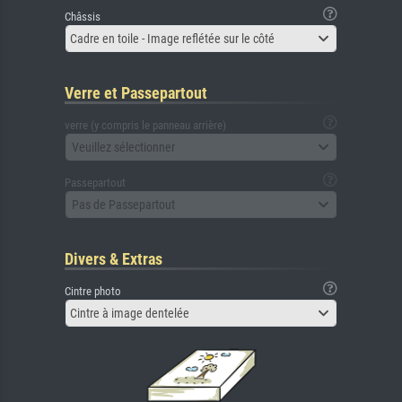
Châssis
Cadre en toile - Image reflétée sur le côté
Verre et Passepartout
verre (y compris le panneau arrière)
Veuillez sélectionner
Passepartout
Pas de Passepartout
Divers & Extras
Cintre photo
Cintre à image dentelée