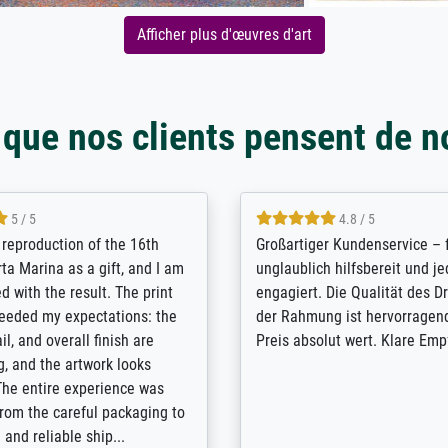
Afficher plus d'œuvres d'art
 que nos clients pensent de n
5 / 5
5 / 5
t Meisterdrucke strives to
Outstanding quality and cus
lients demands, and provides
support. - the quality of the pr
ice on how to obtain the best
excellent and difficult to dist
 the prints requested by the
from the real thing; it will be
e company has a vast
for high-quality art prints fro
of prints to choose from, and
the quality of the framing is e
e excellent service also with
the customisation options for
prints which are not in that
are broad - the customer sup
. Highly recommended!
colleagues are truly super...