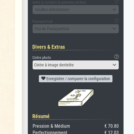
verre (y compris le panneau arrière)
Veuillez sélectionner
Passepartout
Pas de Passepartout
Divers & Extras
Cintre photo
Cintre à image dentelée
Enregistrer / comparer la configuration
Résumé
Pression & Médium
€ 70.80
Perfectionnement
€ 12.03