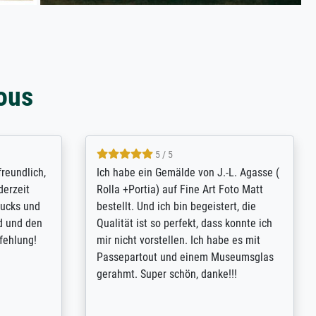
ous
4.8 / 5
tomer
Qualité absolument irréprochable.
inting is
Extraordinaire diversité des thèmes
inguish
abordés et personnalisation des
 my go-to
demandes (recadrage, réajustement des
m now on -
couleurs). Relation clientèle parfaite.
xcellent -
Transport, réception sans aucun
 the work
problème. Merci à toute l'équipe ! Hervé
port