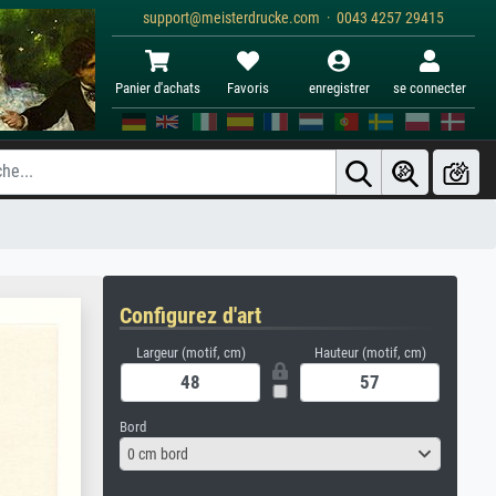
support@meisterdrucke.com · 0043 4257 29415
Panier d'achats
Favoris
enregistrer
se connecter
Configurez d'art
Largeur (motif, cm)
Hauteur (motif, cm)
Bord
0 cm bord