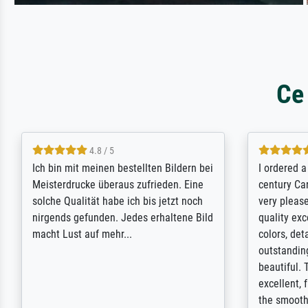
Ce
5 / 5
Rundum positive Erfahrung. Die
The team a
Ausführung des Auftrags hat eine Weile
meet its c
gedauert, die angekündigte Lieferzeit
expert adv
wurde aber letztlich sogar etwas
results for
unterschritten. Die Qualität des Papiers
client. Th
und des Drucks (Farben, Details usw.) ist
repertoire 
nicht nur gut, sondern hervorragend.
will provid
Selbst ein Druck ist damit ein Kunstwerk
regards to 
im eigenen Sinne. Definitiv den Pre...
repertoire