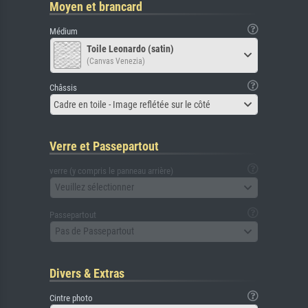
Moyen et brancard
Médium
Toile Leonardo (satin)
(Canvas Venezia)
Châssis
Cadre en toile - Image reflétée sur le côté
Verre et Passepartout
verre (y compris le panneau arrière)
Veuillez sélectionner
Passepartout
Pas de Passepartout
Divers & Extras
Cintre photo