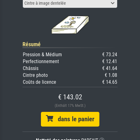
Cintre à image dentelée
Résumé
Pression & Médium
€ 73.24
Perfectionnement
€ 12.41
Châssis
€ 41.64
Cintre photo
€ 1.08
Coûts de licence
€ 14.65
€ 143.02
(Enthält 17% MwSt.)
dans le panier