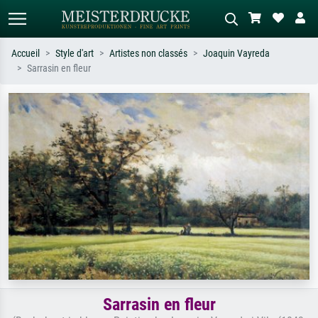
Accueil
Style d'art
Artistes non classés
Joaquin Vayreda
Sarrasin en fleur
Recherche standard
Recherche d'images IA
Recherchez par artiste, titre ou style –
Décrivez la scène – ex. prairie verte,
ex. Monet, Nuit étoilée,
abstrait avec beaucoup de rouge,
impressionnisme, vague de Hokusai,
tableau sombre, nu debout près d'un
nu.
arbre.
Sarrasin en fleur