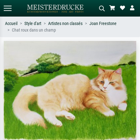
Accueil
Style d'art
Artistes non classés
Joan Freestone
Chat roux dans un champ
Recherche standard
Recherche d'images IA
Recherchez par artiste, titre ou style –
Décrivez la scène – ex. prairie verte,
ex. Monet, Nuit étoilée,
abstrait avec beaucoup de rouge,
impressionnisme, vague de Hokusai,
tableau sombre, nu debout près d'un
nu.
arbre.