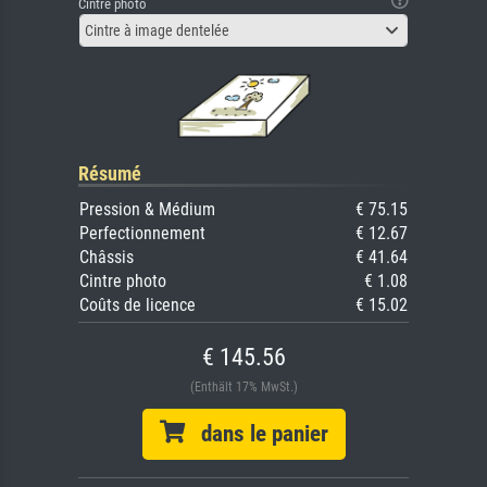
Cintre photo
Cintre à image dentelée
Résumé
Pression & Médium
€ 75.15
Perfectionnement
€ 12.67
Châssis
€ 41.64
Cintre photo
€ 1.08
Coûts de licence
€ 15.02
€ 145.56
(Enthält 17% MwSt.)
dans le panier