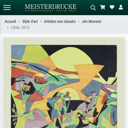
Accueil
Style d'art
Artistes non classés
Jim Monson
Clytie, 2013
Recherche standard
Recherche d'images IA
Recherchez par artiste, titre ou style –
Décrivez la scène – ex. prairie verte,
ex. Monet, Nuit étoilée,
abstrait avec beaucoup de rouge,
impressionnisme, vague de Hokusai,
tableau sombre, nu debout près d'un
nu.
arbre.