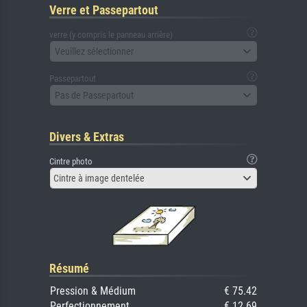
Verre et Passepartout
verre (y compris le panneau arrière)
Veuillez sélectionner
Passepartout
Pas de Passepartout
Divers & Extras
Cintre photo
Cintre à image dentelée
Résumé
Pression & Médium
€ 75.42
Perfectionnement
€ 12.69