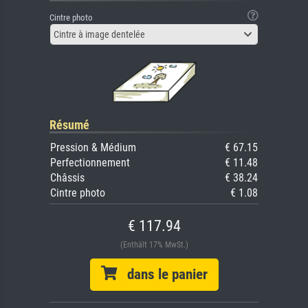
Cintre photo
Cintre à image dentelée
Résumé
Pression & Médium
€ 67.15
Perfectionnement
€ 11.48
Châssis
€ 38.24
Cintre photo
€ 1.08
€ 117.94
(Enthält 17% MwSt.)
dans le panier