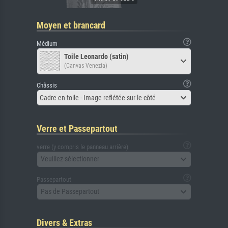
Moyen et brancard
Médium
Toile Leonardo (satin)
(Canvas Venezia)
Châssis
Cadre en toile - Image reflétée sur le côté
Verre et Passepartout
verre (y compris le panneau arrière)
Veuillez sélectionner
Passepartout
Pas de Passepartout
Divers & Extras