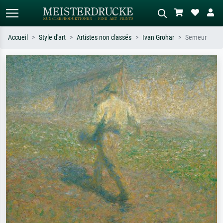
Accueil
Style d'art
Artistes non classés
Ivan Grohar
Semeur
Recherche standard
Recherche d'images IA
Recherchez par artiste, titre ou style –
Décrivez la scène – ex. prairie verte,
ex. Monet, Nuit étoilée,
abstrait avec beaucoup de rouge,
impressionnisme, vague de Hokusai,
tableau sombre, nu debout près d'un
nu.
arbre.