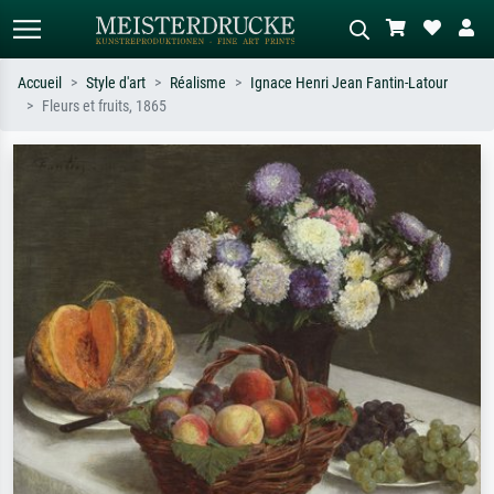
Accueil
Style d'art
Réalisme
Ignace Henri Jean Fantin-Latour
Fleurs et fruits, 1865
Recherche standard
Recherche d'images IA
Recherchez par artiste, titre ou style –
Décrivez la scène – ex. prairie verte,
ex. Monet, Nuit étoilée,
abstrait avec beaucoup de rouge,
impressionnisme, vague de Hokusai,
tableau sombre, nu debout près d'un
nu.
arbre.