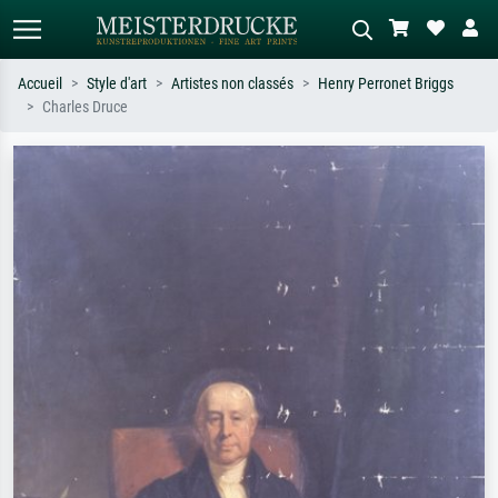
Accueil
Style d'art
Artistes non classés
Henry Perronet Briggs
Charles Druce
Recherche standard
Recherche d'images IA
Recherchez par artiste, titre ou style –
Décrivez la scène – ex. prairie verte,
ex. Monet, Nuit étoilée,
abstrait avec beaucoup de rouge,
impressionnisme, vague de Hokusai,
tableau sombre, nu debout près d'un
nu.
arbre.