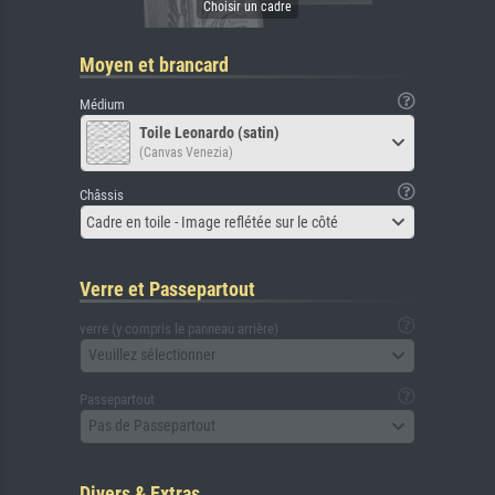
Moyen et brancard
Médium
Toile Leonardo (satin)
(Canvas Venezia)
Châssis
Cadre en toile - Image reflétée sur le côté
Verre et Passepartout
verre (y compris le panneau arrière)
Veuillez sélectionner
Passepartout
Pas de Passepartout
Divers & Extras