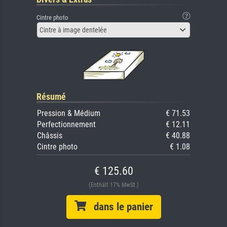
Cintre photo
Cintre à image dentelée
Résumé
Pression & Médium
€ 71.53
Perfectionnement
€ 12.11
Châssis
€ 40.88
Cintre photo
€ 1.08
€ 125.60
(Enthält 17% MwSt.)
dans le panier