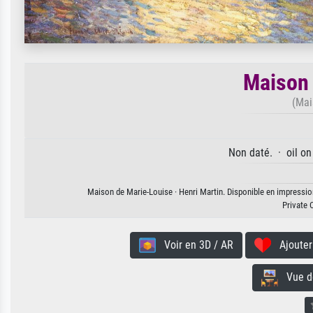
Maison 
(Mai
Non daté. · oil on
Maison de Marie-Louise · Henri Martin. Disponible en impression 
Private 
Voir en 3D / AR
Ajouter 
Vue de 