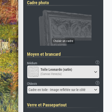
Cadre photo
Moyen et brancard
Médium
Toile Leonardo (satin)
(Canvas Venezia)
Châssis
Cadre en toile - Image reflétée sur le côté
Verre et Passepartout