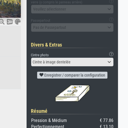
verre (y compris le panneau arrière)
Veuillez sélectionner
Passepartout
Pas de Passepartout
Divers & Extras
Cintre photo
Cintre à image dentelée
Enregistrer / comparer la configuration
Résumé
Pression & Médium
€ 77.86
Perfectionnement
€ 13.10