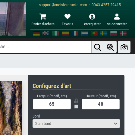
support@meisterdrucke.com · 0043 4257 29415
Panier d'achats
Favoris
enregistrer
se connecter
Configurez d'art
Largeur (motif, cm)
Hauteur (motif, cm)
Bord
0 cm bord