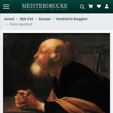
Accueil
Style d'art
Baroque
Hendrick ter Brugghen
Pierre repentant
Recherche standard
Recherche d'images IA
Recherchez par artiste, titre ou style –
Décrivez la scène – ex. prairie verte,
ex. Monet, Nuit étoilée,
abstrait avec beaucoup de rouge,
impressionnisme, vague de Hokusai,
tableau sombre, nu debout près d'un
nu.
arbre.