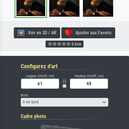
Voir en 3D / AR
Ajouter aux Favoris
0 Avis
Configurez d'art
Largeur (motif, cm)
Hauteur (motif, cm)
Bord
0 cm bord
Cadre photo