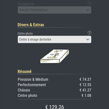
Passepartout
Pas de Passepartout
Divers & Extras
Cintre photo
Cintre à image dentelée
Résumé
Pression & Médium
€ 74.37
Perfectionnement
€ 12.55
Châssis
€ 41.27
Cintre photo
€ 1.08
€ 129.26