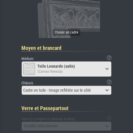
Moyen et brancard
Médium
Toile Leonardo (satin)
(Canvas Venezia)
Châssis
Cadre en toile - Image reflétée sur le côté
Verre et Passepartout
verre (y compris le panneau arrière)
Veuillez sélectionner