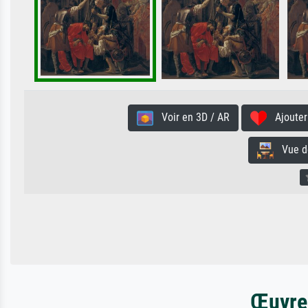
Voir en 3D / AR
Ajouter 
Vue de 
Œuvres