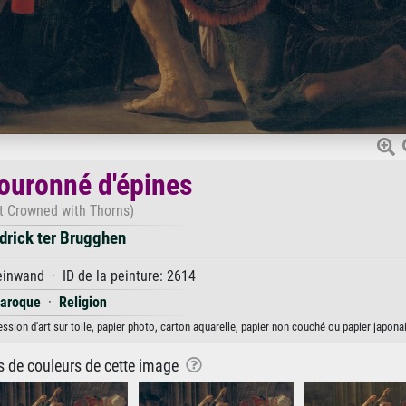
couronné d'épines
st Crowned with Thorns)
drick ter Brugghen
inwand · ID de la peinture: 2614
aroque
·
Religion
ssion d'art sur toile, papier photo, carton aquarelle, papier non couché ou papier japonai
ns de couleurs de cette image