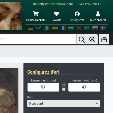
support@meisterdrucke.com · 0043 4257 29415
Panier d'achats
Favoris
enregistrer
se connecter
Configurez d'art
Largeur (motif, cm)
Hauteur (motif, cm)
Bord
0 cm bord