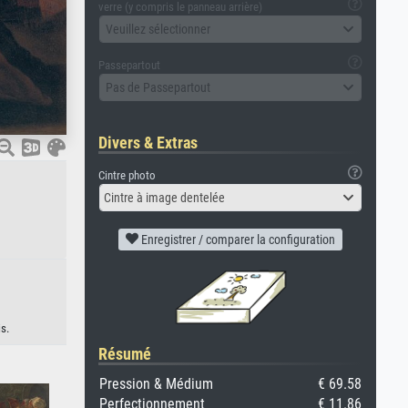
verre (y compris le panneau arrière)
Veuillez sélectionner
Passepartout
Pas de Passepartout
Divers & Extras
Cintre photo
Cintre à image dentelée
Enregistrer / comparer la configuration
s.
Résumé
Pression & Médium
€ 69.58
Perfectionnement
€ 11.86