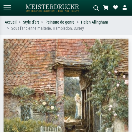
Accueil
Style d'art
Peinture de genre
Helen Allingham
Sous l'ancienne malterie, Hambledon, Surrey
Recherche standard
Recherche d'images IA
Recherchez par artiste, titre ou style –
Décrivez la scène – ex. prairie verte,
ex. Monet, Nuit étoilée,
abstrait avec beaucoup de rouge,
impressionnisme, vague de Hokusai,
tableau sombre, nu debout près d'un
nu.
arbre.