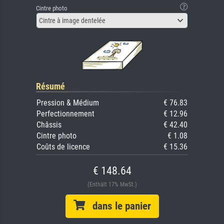
Cintre photo
Cintre à image dentelée
Résumé
Pression & Médium
€ 76.83
Perfectionnement
€ 12.96
Châssis
€ 42.40
Cintre photo
€ 1.08
Coûts de licence
€ 15.36
€ 148.64
(Enthält 17% MwSt.)
dans le panier