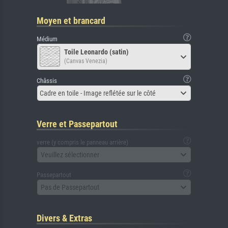
Moyen et brancard
Médium
Toile Leonardo (satin)
(Canvas Venezia)
Châssis
Cadre en toile - Image reflétée sur le côté
Verre et Passepartout
verre (y compris le panneau arrière)
Veuillez sélectionner
Passepartout
Pas de Passepartout
Divers & Extras