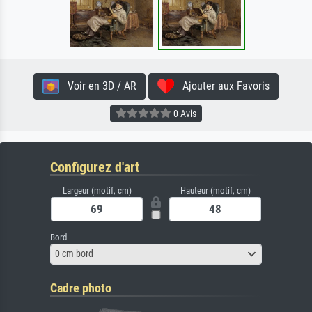
Voir en 3D / AR
Ajouter aux Favoris
0 Avis
Configurez d'art
Largeur (motif, cm)
Hauteur (motif, cm)
Bord
0 cm bord
Cadre photo