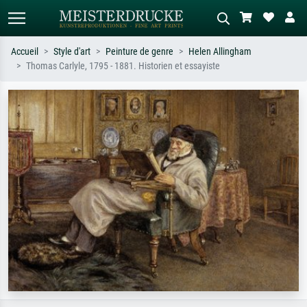
Accueil
Style d'art
Peinture de genre
Helen Allingham
Thomas Carlyle, 1795 - 1881. Historien et essayiste
Recherche standard
Recherche d'images IA
Recherchez par artiste, titre ou style –
Décrivez la scène – ex. prairie verte,
ex. Monet, Nuit étoilée,
abstrait avec beaucoup de rouge,
impressionnisme, vague de Hokusai,
tableau sombre, nu debout près d'un
nu.
arbre.