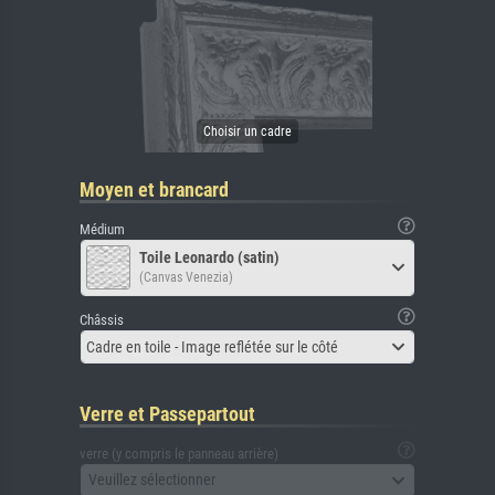
Moyen et brancard
Médium
Toile Leonardo (satin)
(Canvas Venezia)
Châssis
Cadre en toile - Image reflétée sur le côté
Verre et Passepartout
verre (y compris le panneau arrière)
Veuillez sélectionner