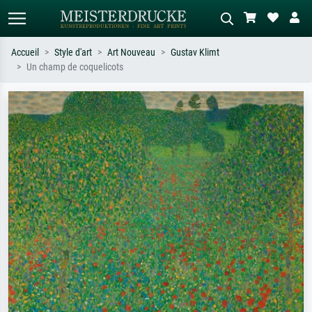
Accueil
Style d'art
Art Nouveau
Gustav Klimt
Un champ de coquelicots
Recherche standard
Recherche d'images IA
Recherchez par artiste, titre ou style –
Décrivez la scène – ex. prairie verte,
ex. Monet, Nuit étoilée,
abstrait avec beaucoup de rouge,
impressionnisme, vague de Hokusai,
tableau sombre, nu debout près d'un
nu.
arbre.