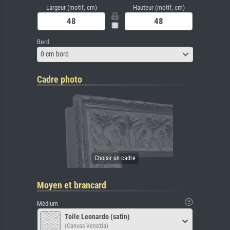
Largeur (motif, cm)
Hauteur (motif, cm)
Bord
0 cm bord
Cadre photo
Moyen et brancard
Médium
Toile Leonardo (satin)
(Canvas Venezia)