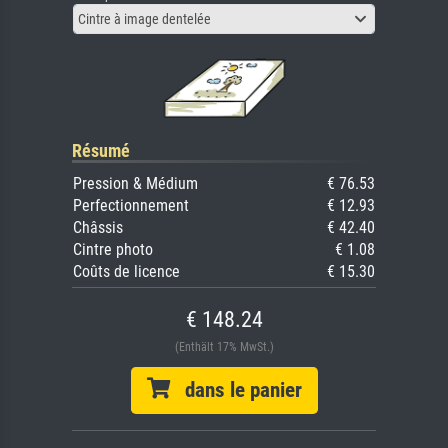
Cintre à image dentelée
Résumé
Pression & Médium
€ 76.53
Perfectionnement
€ 12.93
Châssis
€ 42.40
Cintre photo
€ 1.08
Coûts de licence
€ 15.30
€ 148.24
(Enthält 17% MwSt.)
dans le panier