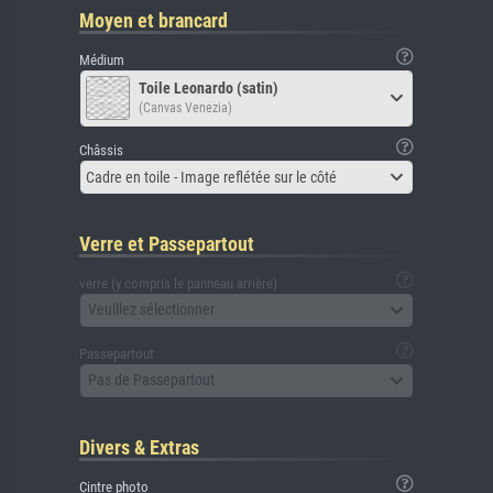
Moyen et brancard
Médium
Toile Leonardo (satin)
(Canvas Venezia)
Châssis
Cadre en toile - Image reflétée sur le côté
Verre et Passepartout
verre (y compris le panneau arrière)
Veuillez sélectionner
Passepartout
Pas de Passepartout
Divers & Extras
Cintre photo