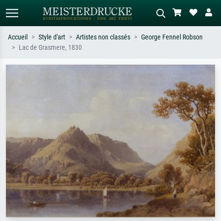
Accueil
Style d'art
Artistes non classés
George Fennel Robson
Lac de Grasmere, 1830
Recherche standard
Recherche d'images IA
Recherchez par artiste, titre ou style –
Décrivez la scène – ex. prairie verte,
ex. Monet, Nuit étoilée,
abstrait avec beaucoup de rouge,
impressionnisme, vague de Hokusai,
tableau sombre, nu debout près d'un
nu.
arbre.