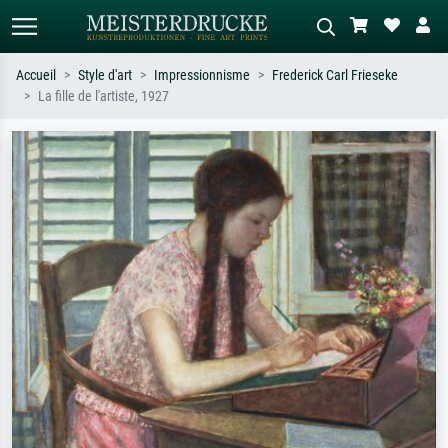
Accueil
Style d'art
Impressionnisme
Frederick Carl Frieseke
La fille de l'artiste, 1927
Recherche standard
Recherche d'images IA
Recherchez par artiste, titre ou style –
Décrivez la scène – ex. prairie verte,
ex. Monet, Nuit étoilée,
abstrait avec beaucoup de rouge,
impressionnisme, vague de Hokusai,
tableau sombre, nu debout près d'un
nu.
arbre.