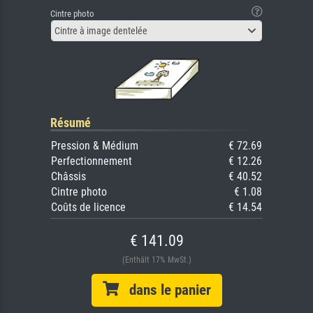
Cintre photo
Cintre à image dentelée
Résumé
Pression & Médium
€ 72.69
Perfectionnement
€ 12.26
Châssis
€ 40.52
Cintre photo
€ 1.08
Coûts de licence
€ 14.54
€ 141.09
(Enthält 17% MwSt.)
dans le panier