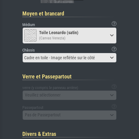
Moyen et brancard
Médium
Toile Leonardo (satin)
(Canvas Venezia)
Châssis
Cadre en toile - Image reflétée sur le côté
Verre et Passepartout
verre (y compris le panneau arrière)
Veuillez sélectionner
Passepartout
Pas de Passepartout
Divers & Extras