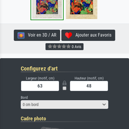
Voir en 3D / AR
Ajouter aux Favoris
0 Avis
Configurez d'art
Largeur (motif, cm)
Hauteur (motif, cm)
Bord
0 cm bord
Cadre photo