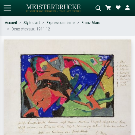
Accueil
Style d'art
Expressionnisme
Franz Marc
Deux chevaux, 1911-12
Recherche standard
Recherche d'images IA
Recherchez par artiste, titre ou style –
Décrivez la scène – ex. prairie verte,
ex. Monet, Nuit étoilée,
abstrait avec beaucoup de rouge,
impressionnisme, vague de Hokusai,
tableau sombre, nu debout près d'un
nu.
arbre.