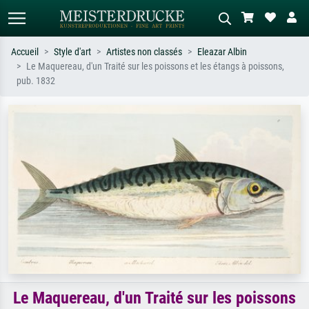
Accueil
Style d'art
Artistes non classés
Eleazar Albin
Le Maquereau, d'un Traité sur les poissons et les étangs à poissons,
Recherche standard
Recherche d'images IA
pub. 1832
Recherchez par artiste, titre ou style –
Décrivez la scène – ex. prairie verte,
ex. Monet, Nuit étoilée,
abstrait avec beaucoup de rouge,
impressionnisme, vague de Hokusai,
tableau sombre, nu debout près d'un
nu.
arbre.
Le Maquereau, d'un Traité sur les poissons