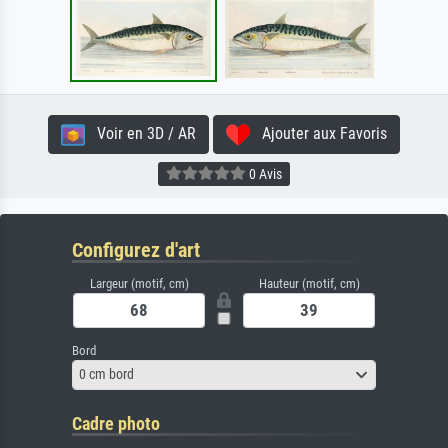
Voir en 3D / AR
Ajouter aux Favoris
0 Avis
Configurez d'art
Largeur (motif, cm)
Hauteur (motif, cm)
Bord
0 cm bord
Cadre photo